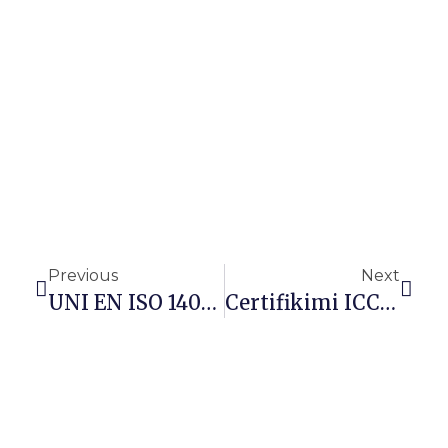
Previous
Next
UNI EN ISO 14001 : 2015
Certifikimi ICC Halal International Në Sektorin E Kozmetikës.