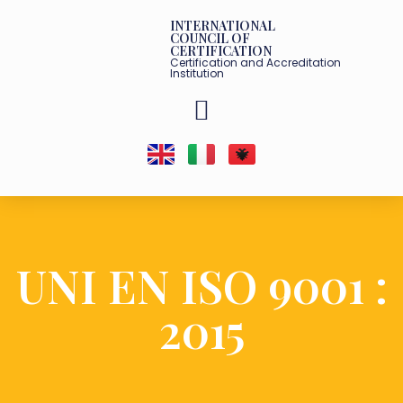
INTERNATIONAL
COUNCIL OF
CERTIFICATION
Certification and Accreditation
Institution
PARTNERET TANE
UNI EN ISO 9001 :
2015